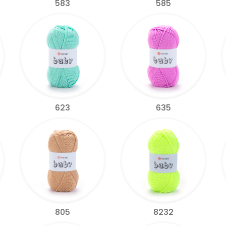
583
585
623
635
805
8232