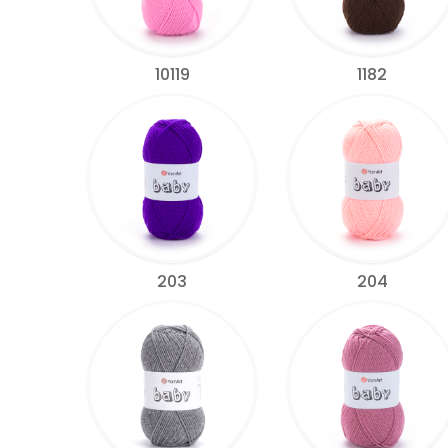
10119
1182
203
204