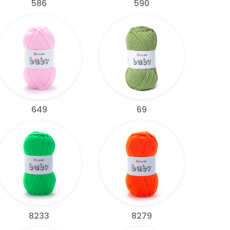
586
590
649
69
8233
8279