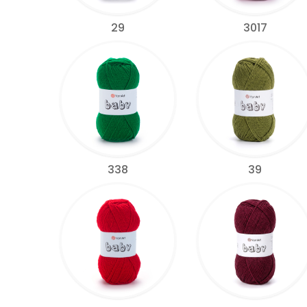
29
3017
338
39