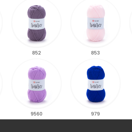
852
853
9560
979