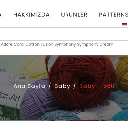
A
HAKKIMIZDA
ÜRÜNLER
PATTERN
:
Adore
Coral
Cotton Fusion
Symphony
Symphony Dream
Ana Sayfa
/
Baby
/
Baby – 560