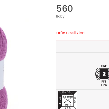
560
Baby
Ürün Özellikleri
3,5 mm
30 R
US 4
22 S