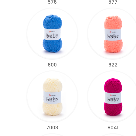
576
577
600
622
7003
8041