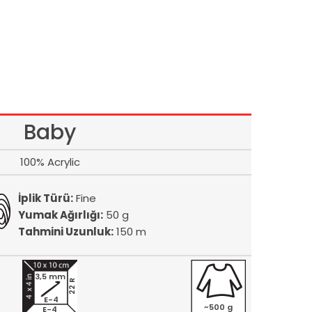
Baby
100% Acrylic
İplik Türü:
Fine
Yumak Ağırlığı:
50 g
Tahmini Uzunluk:
150 m
3,5 mm
22 R
E-4
~500 g
E-4