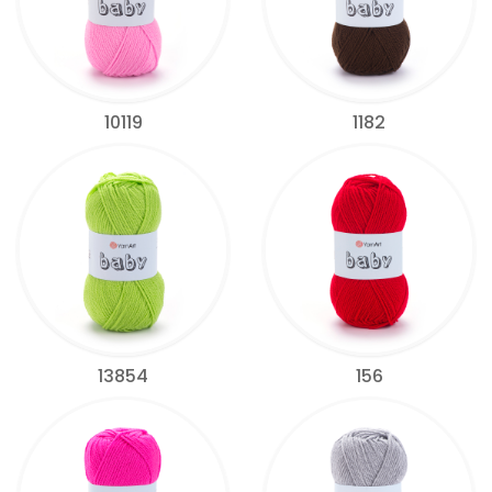
10119
1182
13854
156