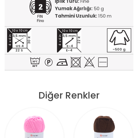
İplik Türü:
Fine
Yumak Ağırlığı:
50 g
Tahmini Uzunluk:
150 m
3,5 mm
3,5 mm
30 R
22 R
US 4
E-4
~500 g
22 S
E-4
Diğer Renkler