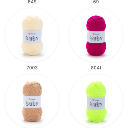
649
69
7003
8041