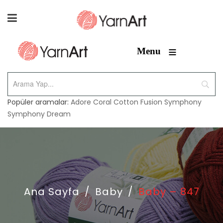
≡
Menu
Popüler aramalar:
Adore
Coral
Cotton Fusion
Symphony
Symphony Dream
Ana Sayfa
/
Baby
/
Baby – 847