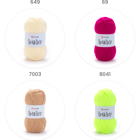
649
69
7003
8041