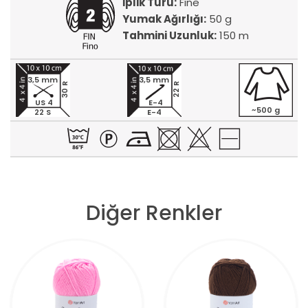
İplik Türü:
Fine
Yumak Ağırlığı:
50 g
Tahmini Uzunluk:
150 m
3,5 mm
3,5 mm
30 R
22 R
US 4
E-4
~500 g
22 S
E-4
Diğer Renkler