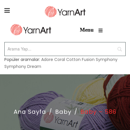
≡
Menu
Popüler aramalar:
Adore
Coral
Cotton Fusion
Symphony
Symphony Dream
Ana Sayfa
/
Baby
/
Baby – 586