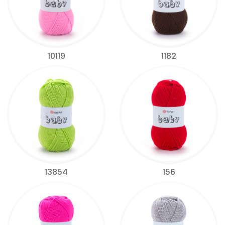
10119
1182
13854
156