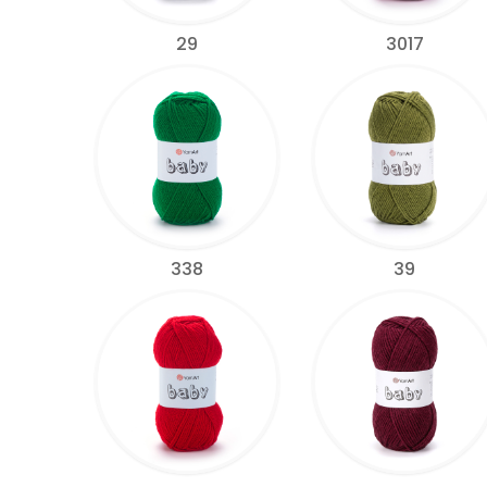
29
3017
338
39