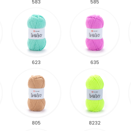
583
585
623
635
805
8232