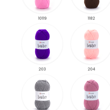
10119
1182
203
204