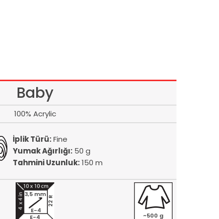
Baby
100% Acrylic
İplik Türü:
Fine
Yumak Ağırlığı:
50 g
Tahmini Uzunluk:
150 m
3,5 mm
22 R
E-4
~500 g
E-4