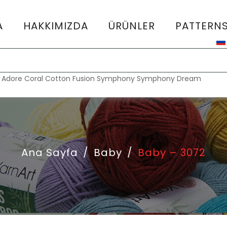
A
HAKKIMIZDA
ÜRÜNLER
PATTERN
:
Adore
Coral
Cotton Fusion
Symphony
Symphony Dream
Ana Sayfa
/
Baby
/
Baby – 3072