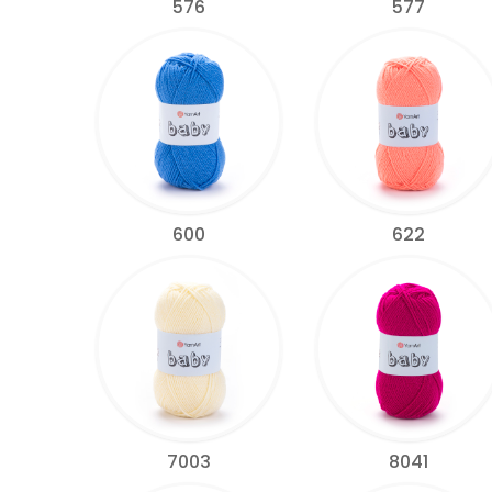
576
577
600
622
7003
8041