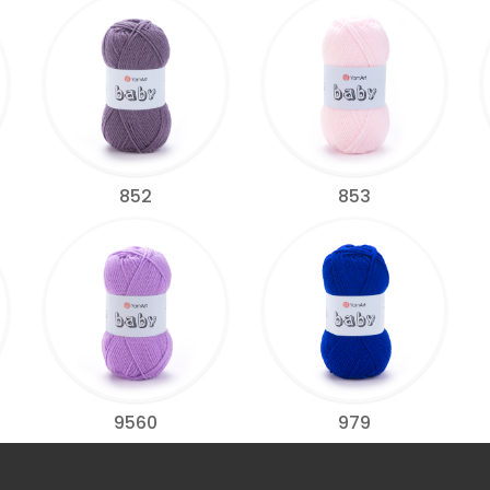
852
853
9560
979