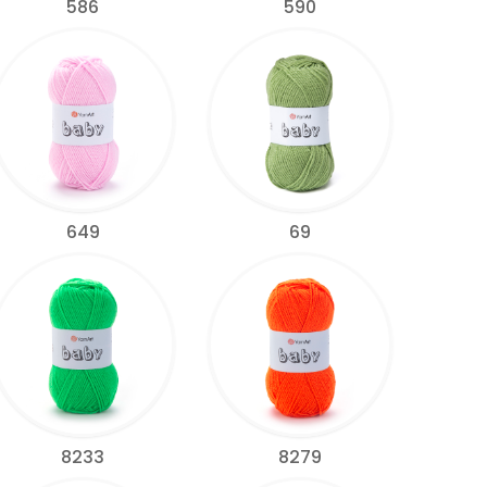
586
590
649
69
8233
8279