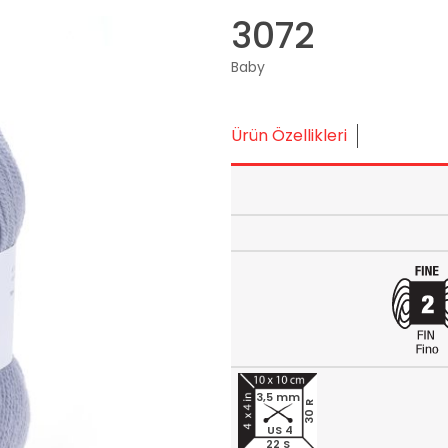
3072
Baby
Ürün Özellikleri
3,5 mm
30 R
US 4
22 S