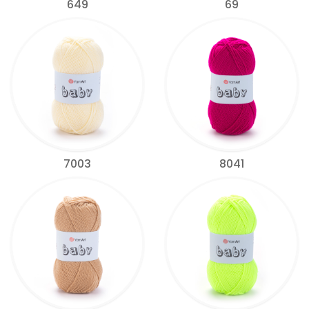
649
69
7003
8041