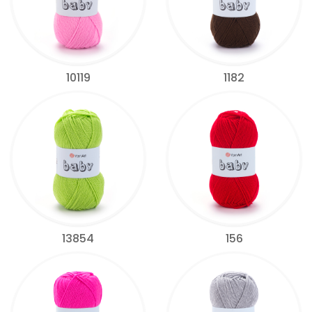
10119
1182
13854
156