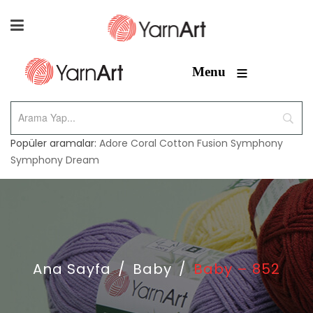
≡
Menu
Popüler aramalar:
Adore
Coral
Cotton Fusion
Symphony
Symphony Dream
Ana Sayfa
/
Baby
/
Baby – 852