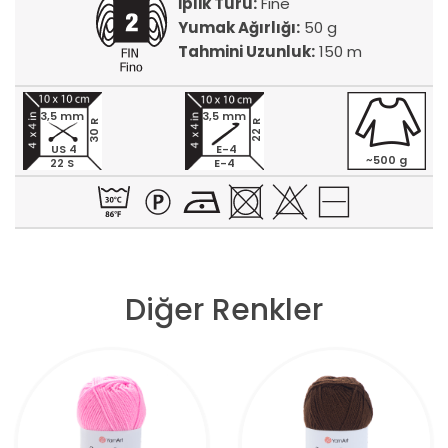
İplik Türü:
Fine
Yumak Ağırlığı:
50 g
Tahmini Uzunluk:
150 m
3,5 mm
3,5 mm
30 R
22 R
US 4
E-4
~500 g
22 S
E-4
Diğer Renkler