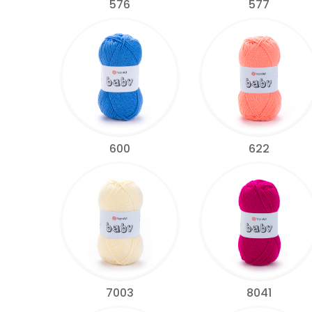
576
577
600
622
7003
8041