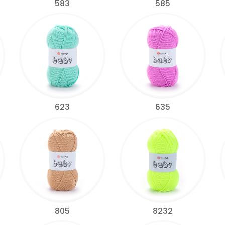
583
585
623
635
805
8232