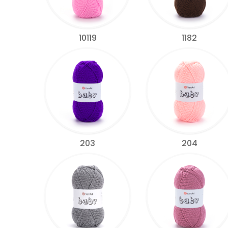
10119
1182
203
204