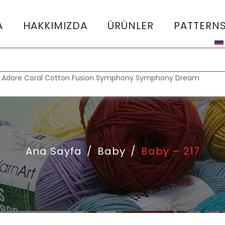
A
HAKKIMIZDA
ÜRÜNLER
PATTERN
:
Adore
Coral
Cotton Fusion
Symphony
Symphony Dream
Ana Sayfa
/
Baby
/
Baby – 217