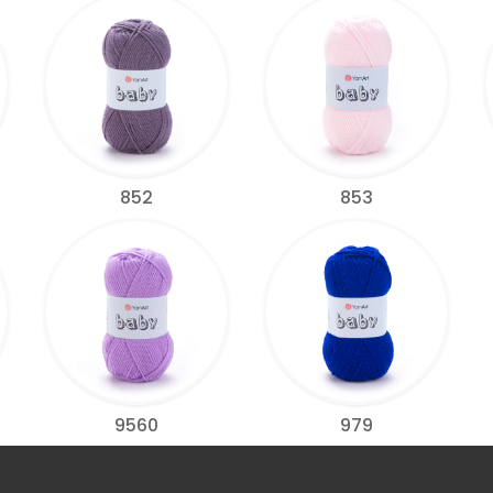
852
853
9560
979