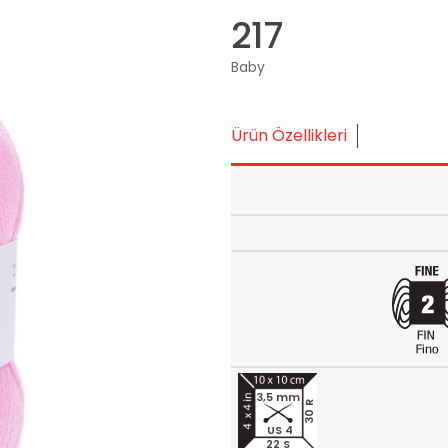
217
Baby
Ürün Özellikleri
3,5 mm
30 R
US 4
22 S