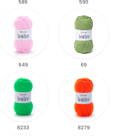
586
590
649
69
8233
8279