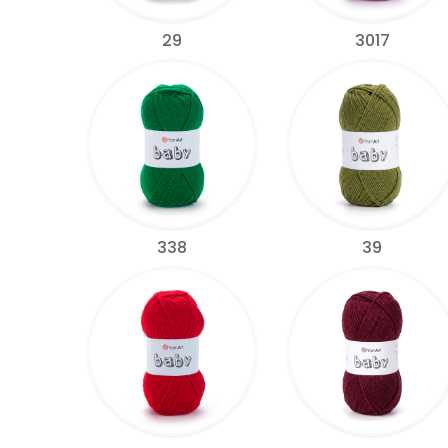
29
3017
338
39