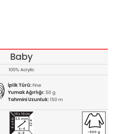
Baby
100% Acrylic
İplik Türü:
Fine
Yumak Ağırlığı:
50 g
Tahmini Uzunluk:
150 m
3,5 mm
22 R
E-4
~500 g
E-4