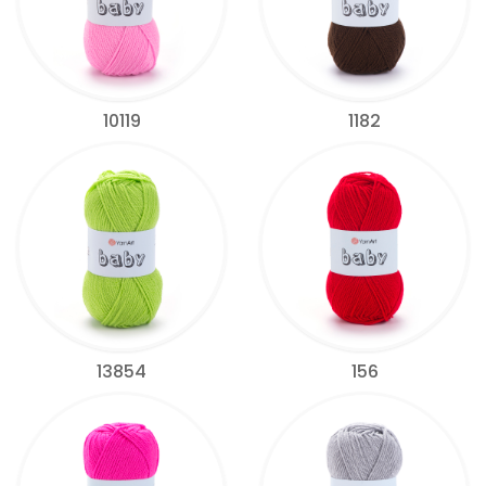
10119
1182
13854
156