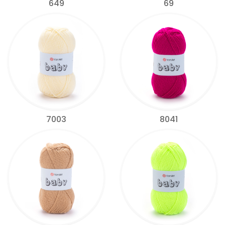
649
69
7003
8041