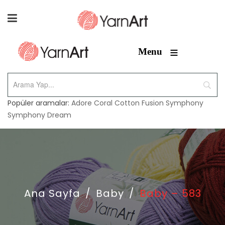
≡
Menu
Popüler aramalar:
Adore
Coral
Cotton Fusion
Symphony
Symphony Dream
Ana Sayfa
/
Baby
/
Baby – 583