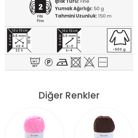
İplik Türü:
Fine
Yumak Ağırlığı:
50 g
Tahmini Uzunluk:
150 m
3,5 mm
3,5 mm
30 R
22 R
US 4
E-4
~500 g
22 S
E-4
Diğer Renkler