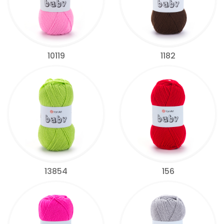
10119
1182
13854
156