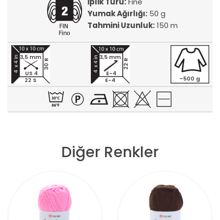
İplik Türü:
Fine
Yumak Ağırlığı:
50 g
Tahmini Uzunluk:
150 m
3,5 mm
3,5 mm
30 R
22 R
US 4
E-4
~500 g
22 S
E-4
Diğer Renkler