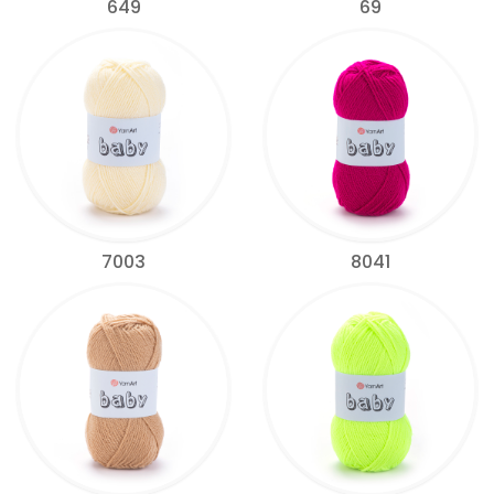
649
69
7003
8041