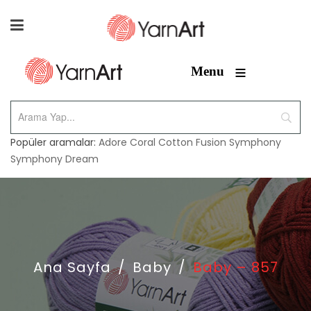
≡
Menu
Popüler aramalar:
Adore
Coral
Cotton Fusion
Symphony
Symphony Dream
Ana Sayfa
/
Baby
/
Baby – 857