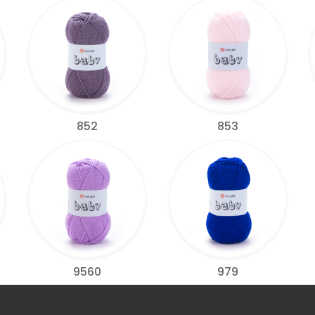
852
853
9560
979