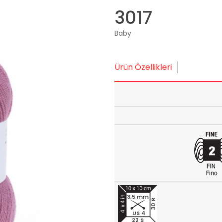
3017
Baby
Ürün Özellikleri
3,5 mm
30 R
US 4
22 S