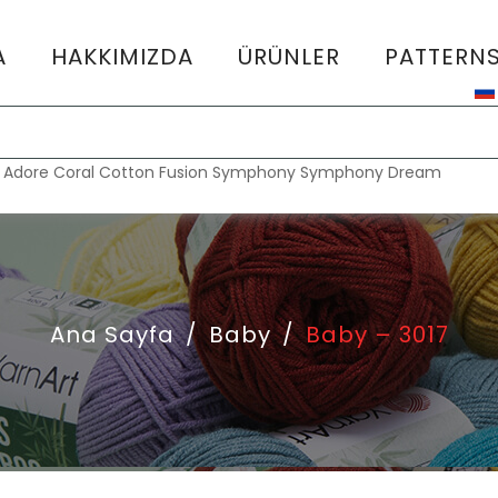
A
HAKKIMIZDA
ÜRÜNLER
PATTERN
:
Adore
Coral
Cotton Fusion
Symphony
Symphony Dream
Ana Sayfa
/
Baby
/
Baby – 3017