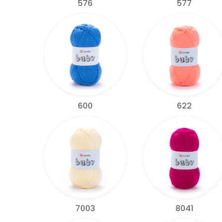
576
577
600
622
7003
8041