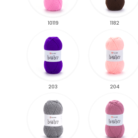
10119
1182
203
204