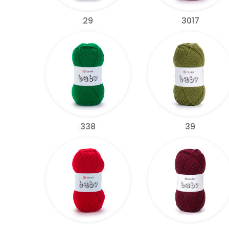
29
3017
338
39