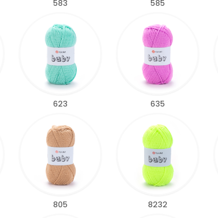
583
585
623
635
805
8232