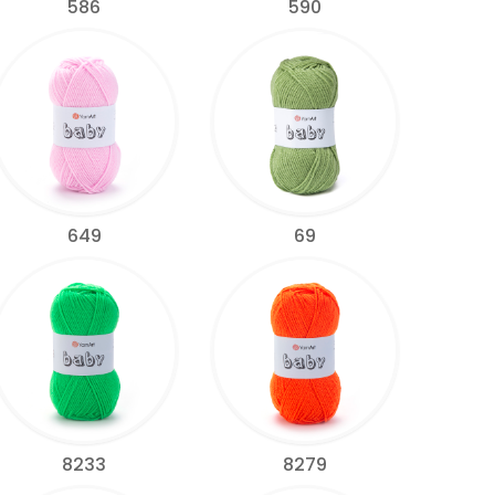
586
590
649
69
8233
8279