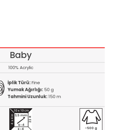
Baby
100% Acrylic
İplik Türü:
Fine
Yumak Ağırlığı:
50 g
Tahmini Uzunluk:
150 m
3,5 mm
22 R
E-4
~500 g
E-4